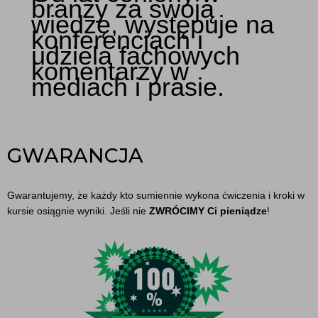
branży za swoją
wiedzę, występuje na
konferencjach i
udziela fachowych
komentarzy w
mediach i prasie.
GWARANCJA
Gwarantujemy, że każdy kto sumiennie wykona ćwiczenia i kroki w
kursie osiągnie wyniki. Jeśli nie
ZWRÓCIMY Ci pieniądze
!