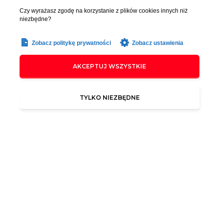
Czy wyrażasz zgodę na korzystanie z plików cookies innych niż
niezbędne?
Zobacz politykę prywatności
Zobacz ustawienia
AKCEPTUJ WSZYSTKIE
TYLKO NIEZBĘDNE
Copyright ©
Regulamin
Szkolenia napędza
Unique Seo
ZASTRZEŻENIE DOTYCZĄCE ZAROBKÓW I DOCHODÓW
Wszystkie opinie przedstawione w materiałach pochodzą od osób,
które skorzystały z oferowanych usług lub szkoleń. Wyniki
przedstawione w tych materiałach nie są typowe i nie gwarantują
osiągnięcia podobnych rezultatów. Indywidualne wyniki mogą się
różnić w zależności od umiejętności, doświadczenia, motywacji oraz
innych nieprzewidzianych czynników. Nie przeprowadzono badań
dotyczących typowych wyników uczestników.
Materiały edukacyjne i szkoleniowe nie są okazją biznesową,