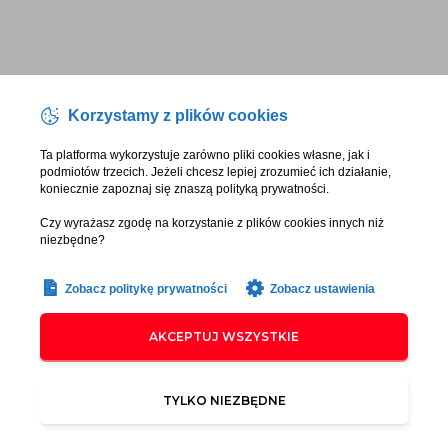
Korzystamy z plików cookies
Ta platforma wykorzystuje zarówno pliki cookies własne, jak i
podmiotów trzecich. Jeżeli chcesz lepiej zrozumieć ich działanie,
koniecznie zapoznaj się znaszą polityką prywatności.
Czy wyrażasz zgodę na korzystanie z plików cookies innych niż
niezbędne?
Zobacz politykę prywatności
Zobacz ustawienia
AKCEPTUJ WSZYSTKIE
TYLKO NIEZBĘDNE
Copyright ©
Regulamin
Szkolenia napędza
Unique Seo
ZASTRZEŻENIE DOTYCZĄCE ZAROBKÓW I DOCHODÓW