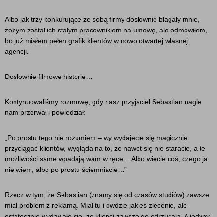
Albo jak trzy konkurujące ze sobą firmy dosłownie błagały mnie,
żebym został ich stałym pracownikiem na umowę, ale odmówiłem,
bo już miałem pełen grafik klientów w nowo otwartej własnej
agencji.
Dosłownie filmowe historie…
Kontynuowaliśmy rozmowę, gdy nasz przyjaciel Sebastian nagle
nam przerwał i powiedział:
„Po prostu tego nie rozumiem – wy wydajecie się magicznie
przyciągać klientów, wygląda na to, że nawet się nie staracie, a te
możliwości same wpadają wam w ręce… Albo wiecie coś, czego ja
nie wiem, albo po prostu ściemniacie…”
Rzecz w tym, że Sebastian (znamy się od czasów studiów) zawsze
miał problem z reklamą. Miał tu i ówdzie jakieś zlecenie, ale
ostatecznie wydawało się, że klienci zawsze go odrzucają. A jedyny