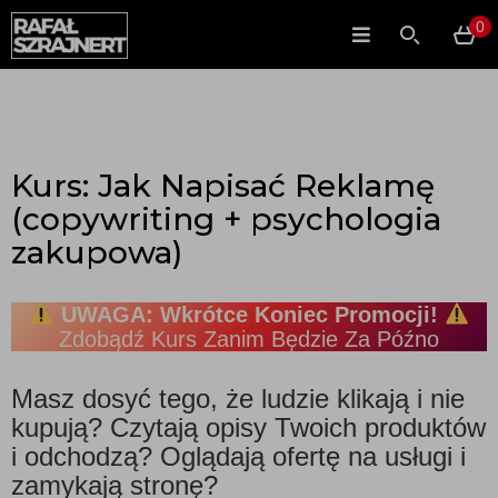
0
Kurs: Jak Napisać Reklamę
(copywriting + psychologia
zakupowa)
UWAGA: Wkrótce Koniec Promocji!
Zdobądź Kurs Zanim Będzie Za Późno
Masz dosyć tego, że ludzie klikają i nie
kupują? Czytają opisy Twoich produktów
i odchodzą? Oglądają ofertę na usługi i
zamykają stronę?