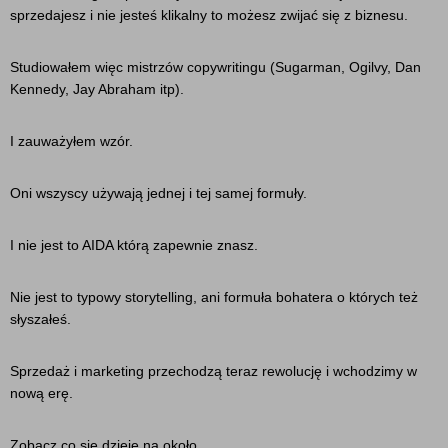
sprzedajesz i nie jesteś klikalny to możesz zwijać się z biznesu.
Studiowałem więc mistrzów copywritingu (Sugarman, Ogilvy, Dan
Kennedy, Jay Abraham itp).
I zauważyłem wzór.
Oni wszyscy używają jednej i tej samej formuły.
I nie jest to AIDA którą zapewnie znasz.
Nie jest to typowy storytelling, ani formuła bohatera o których też
słyszałeś.
Sprzedaż i marketing przechodzą teraz rewolucję i wchodzimy w
nową erę.
Zobacz co się dzieje na około.