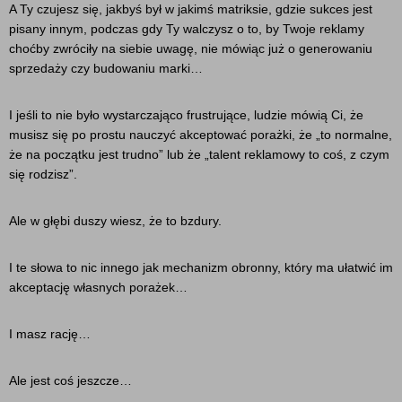
A Ty czujesz się, jakbyś był w jakimś matriksie, gdzie sukces jest
pisany innym, podczas gdy Ty walczysz o to, by Twoje reklamy
choćby zwróciły na siebie uwagę, nie mówiąc już o generowaniu
sprzedaży czy budowaniu marki…
I jeśli to nie było wystarczająco frustrujące, ludzie mówią Ci, że
musisz się po prostu nauczyć akceptować porażki, że „to normalne,
że na początku jest trudno” lub że „talent reklamowy to coś, z czym
się rodzisz”.
Ale w głębi duszy wiesz, że to bzdury.
I te słowa to nic innego jak mechanizm obronny, który ma ułatwić im
akceptację własnych porażek…
I masz rację…
Ale jest coś jeszcze…