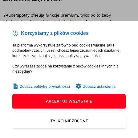
Y-tube/spotify oferują funkcje premium, tylko po to żeby
użytkownicy nie musieli oglądać reklam, robią to samo inne
platformy.
Korzystamy z plików cookies
Więc Twoja reklama musi BŁYSKAWICZNIE łapać uwagę i
Ta platforma wykorzystuje zarówno pliki cookies własne, jak i
podmiotów trzecich. Jeżeli chcesz lepiej zrozumieć ich działanie,
konwertować.
koniecznie zapoznaj się znaszą polityką prywatności.
Czy wyrażasz zgodę na korzystanie z plików cookies innych niż
Dlatego pokażę Ci jak zrobić reklamę, skrojoną pod nowe
niezbędne?
wymagania rynku.
Zobacz politykę prywatności
Zobacz ustawienia
Musimy sięgnąć do ekonomii behawioralnej i zobaczyć na czym
polega psychologia konsumenta, żeby przestał scrollować i
AKCEPTUJ WSZYSTKIE
zobaczył Twoje reklamy.
Świetnie działa tutaj technika pattern interrupt, czyli przerwanie
TYLKO NIEZBĘDNE
wzorca. Bo jak coś jest dla nas znajome to przestajemy na to
zwracać uwagę i staje się to nudne.