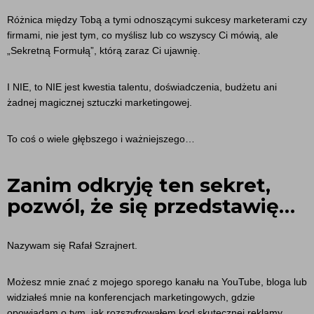
Różnica między Tobą a tymi odnoszącymi sukcesy marketerami czy
firmami, nie jest tym, co myślisz lub co wszyscy Ci mówią, ale
„Sekretną Formułą”, którą zaraz Ci ujawnię.
I NIE, to NIE jest kwestia talentu, doświadczenia, budżetu ani
żadnej magicznej sztuczki marketingowej.
To coś o wiele głębszego i ważniejszego…
Zanim odkryję ten sekret,
pozwól, że się przedstawię…
Nazywam się Rafał Szrajnert.
Możesz mnie znać z mojego sporego kanału na YouTube, bloga lub
widziałeś mnie na konferencjach marketingowych, gdzie
opowiadam o tym, jak rozszyfrowałem kod skutecznej reklamy.