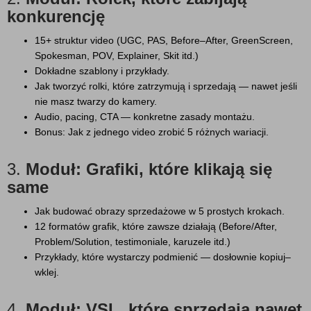
konkurencję
15+ struktur video (UGC, PAS, Before–After, GreenScreen,
Spokesman, POV, Explainer, Skit itd.)
Dokładne szablony i przykłady.
Jak tworzyć rolki, które zatrzymują i sprzedają — nawet jeśli
nie masz twarzy do kamery.
Audio, pacing, CTA — konkretne zasady montażu.
Bonus: Jak z jednego video zrobić 5 różnych wariacji.
3.
Moduł: Grafiki, które klikają się
same
Jak budować obrazy sprzedażowe w 5 prostych krokach.
12 formatów grafik, które zawsze działają (Before/After,
Problem/Solution, testimoniale, karuzele itd.)
Przykłady, które wystarczy podmienić — dosłownie kopiuj–
wklej.
4.
Moduł: VSL, które sprzedają nawet